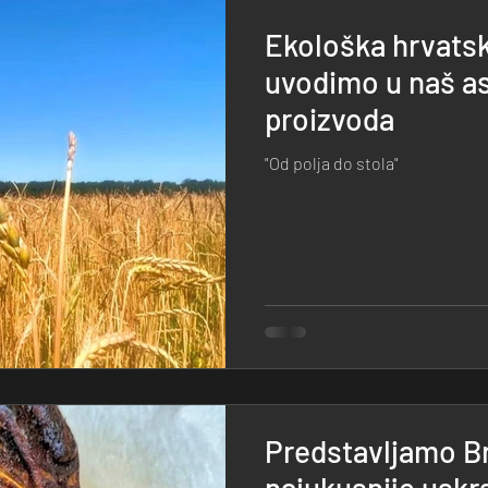
Ekološka hrvatsk
uvodimo u naš a
proizvoda
"Od polja do stola"
Predstavljamo B
najukusnije uskr