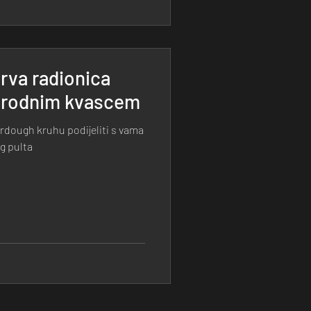
rva radionica
rirodnim kvascem
rdough kruhu podijeliti s vama
eg pulta