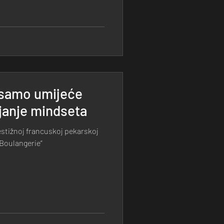
 samo umijeće
janje mindseta
estižnoj francuskoj pekarskoj
 Boulangerie“