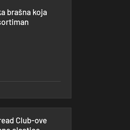
a brašna koja
sortiman
read Club-ove
sne slastice