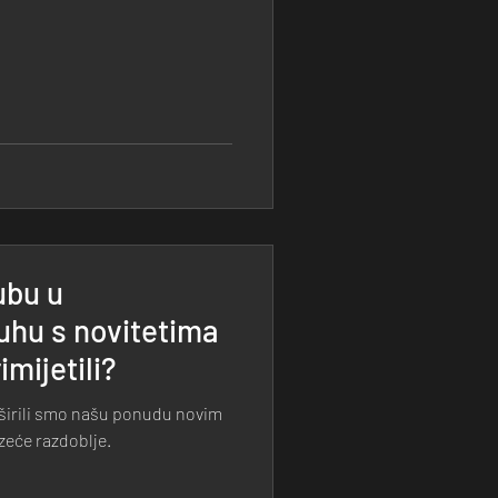
ubu u
uhu s novitetima
rimijetili?
širili smo našu ponudu novim
zeće razdoblje.