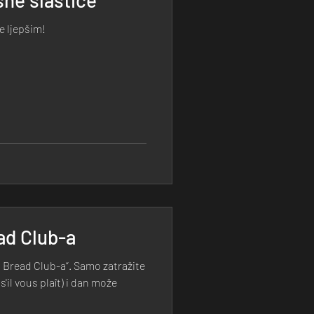
e ljepšim!
ad Club-a
 Bread Club-a“. Samo zatražite
'il vous plaît) i dan može